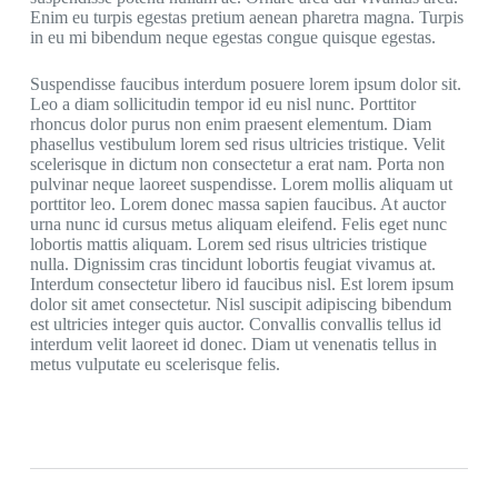
Enim eu turpis egestas pretium aenean pharetra magna. Turpis
in eu mi bibendum neque egestas congue quisque egestas.
Suspendisse faucibus interdum posuere lorem ipsum dolor sit.
Leo a diam sollicitudin tempor id eu nisl nunc. Porttitor
rhoncus dolor purus non enim praesent elementum. Diam
phasellus vestibulum lorem sed risus ultricies tristique. Velit
scelerisque in dictum non consectetur a erat nam. Porta non
pulvinar neque laoreet suspendisse. Lorem mollis aliquam ut
porttitor leo. Lorem donec massa sapien faucibus. At auctor
urna nunc id cursus metus aliquam eleifend. Felis eget nunc
lobortis mattis aliquam. Lorem sed risus ultricies tristique
nulla. Dignissim cras tincidunt lobortis feugiat vivamus at.
Interdum consectetur libero id faucibus nisl. Est lorem ipsum
dolor sit amet consectetur. Nisl suscipit adipiscing bibendum
est ultricies integer quis auctor. Convallis convallis tellus id
interdum velit laoreet id donec. Diam ut venenatis tellus in
metus vulputate eu scelerisque felis.