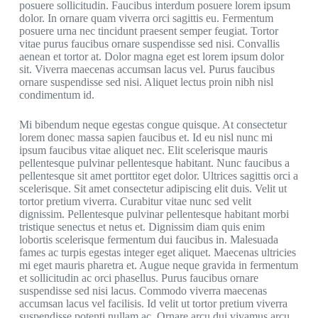
posuere sollicitudin. Faucibus interdum posuere lorem ipsum
dolor. In ornare quam viverra orci sagittis eu. Fermentum
posuere urna nec tincidunt praesent semper feugiat. Tortor
vitae purus faucibus ornare suspendisse sed nisi. Convallis
aenean et tortor at. Dolor magna eget est lorem ipsum dolor
sit. Viverra maecenas accumsan lacus vel. Purus faucibus
ornare suspendisse sed nisi. Aliquet lectus proin nibh nisl
condimentum id.
Mi bibendum neque egestas congue quisque. At consectetur
lorem donec massa sapien faucibus et. Id eu nisl nunc mi
ipsum faucibus vitae aliquet nec. Elit scelerisque mauris
pellentesque pulvinar pellentesque habitant. Nunc faucibus a
pellentesque sit amet porttitor eget dolor. Ultrices sagittis orci a
scelerisque. Sit amet consectetur adipiscing elit duis. Velit ut
tortor pretium viverra. Curabitur vitae nunc sed velit
dignissim. Pellentesque pulvinar pellentesque habitant morbi
tristique senectus et netus et. Dignissim diam quis enim
lobortis scelerisque fermentum dui faucibus in. Malesuada
fames ac turpis egestas integer eget aliquet. Maecenas ultricies
mi eget mauris pharetra et. Augue neque gravida in fermentum
et sollicitudin ac orci phasellus. Purus faucibus ornare
suspendisse sed nisi lacus. Commodo viverra maecenas
accumsan lacus vel facilisis. Id velit ut tortor pretium viverra
suspendisse potenti nullam ac. Ornare arcu dui vivamus arcu.