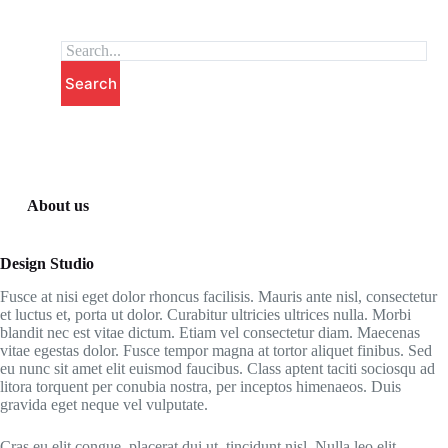
跳
至
主
Search
要
內
容
About us
Design Studio
Fusce at nisi eget dolor rhoncus facilisis. Mauris ante nisl, consectetur
et luctus et, porta ut dolor. Curabitur ultricies ultrices nulla. Morbi
blandit nec est vitae dictum. Etiam vel consectetur diam. Maecenas
vitae egestas dolor. Fusce tempor magna at tortor aliquet finibus. Sed
eu nunc sit amet elit euismod faucibus. Class aptent taciti sociosqu ad
litora torquent per conubia nostra, per inceptos himenaeos. Duis
gravida eget neque vel vulputate.
Cras eu elit congue, placerat dui ut, tincidunt nisl. Nulla leo elit,