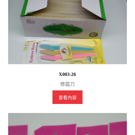
X003-26
修眉刀
查看內容