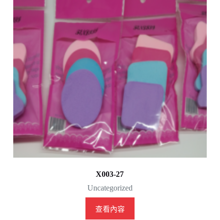
X003-27
Uncategorized
查看內容