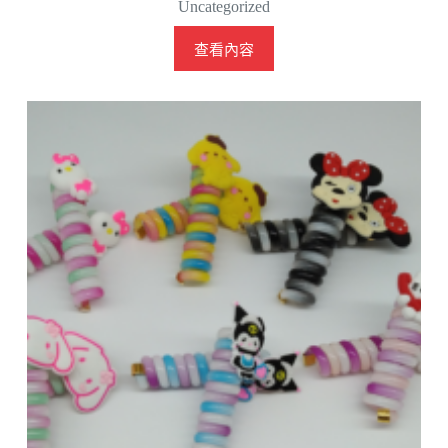
Uncategorized
查看內容