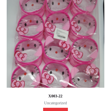
X003-22
Uncategorized