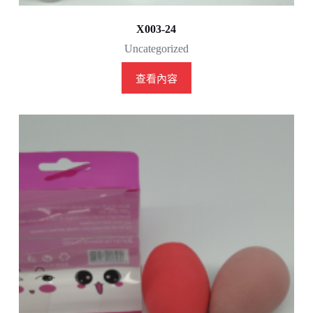
X003-24
Uncategorized
查看內容