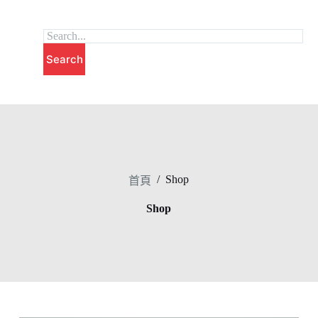
跳
至
主
Search
要
內
容
/
Shop
首頁
Shop