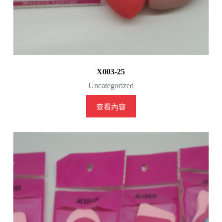
X003-25
Uncategorized
查看內容