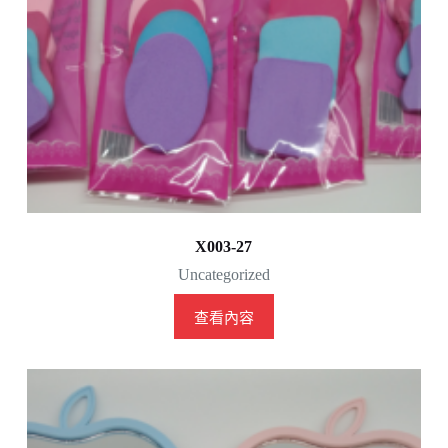
X003-27
Uncategorized
查看內容