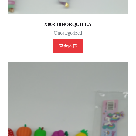
X003-18HORQUILLA
Uncategorized
查看內容