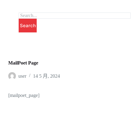
跳
至
主
Search
要
內
容
MailPoet Page
user
14 5 月, 2024
[mailpoet_page]